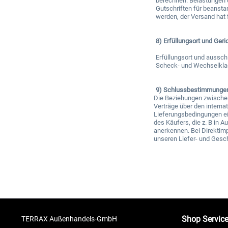
berechnen. Belastungen d
Gutschriften für beanst
werden, der Versand hat 
8) Erfüllungsort und Ger
Erfüllungsort und aussch
Scheck- und Wechselklage
9) Schlussbestimmunge
Die Beziehungen zwischen
Verträge über den interna
Lieferungsbedingungen ei
des Käufers, die z. B in 
anerkennen. Bei Direktim
unseren Liefer- und Gesc
Shop Servic
TERRAX Außenhandels-GmbH