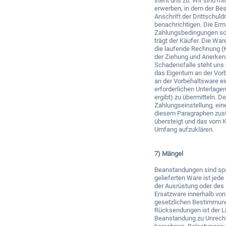
steht uns zu. Wir sind m
erwerben, in dem der Bes
Anschrift der Drittschul
benachrichtigen. Die Erm
Zahlungsbedingungen sowi
trägt der Käufer. Die Wa
die laufende Rechnung (K
der Ziehung und Anerkenn
Schadensfalle steht uns 
das Eigentum an der Vorb
an der Vorbehaltsware ei
erforderlichen Unterlage
ergibt) zu übermitteln. 
Zahlungseinstellung, ein
diesem Paragraphen zust
übersteigt und das vom K
Umfang aufzuklären.
7) Mängel
Beanstandungen sind spät
gelieferten Ware ist jed
der Ausrüstung oder des
Ersatzware innerhalb vo
gesetzlichen Bestimmung
Rücksendungen ist der L
Beanstandung zu Unrecht 