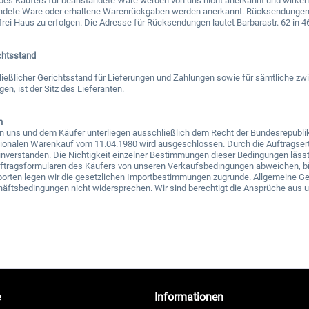
es Käufers für beanstandete Ware werden von uns nicht anerkannt und wirken f
andete Ware oder erhaltene Warenrückgaben werden anerkannt. Rücksendungen
frei Haus zu erfolgen. Die Adresse für Rücksendungen lautet Barbarastr. 62 in 
ichtsstand
ließlicher Gerichtsstand für Lieferungen und Zahlungen sowie für sämtliche zwi
n, ist der Sitz des Lieferanten.
n
 uns und dem Käufer unterliegen ausschließlich dem Recht der Bundesrepubli
tionalen Warenkauf vom 11.04.1980 wird ausgeschlossen. Durch die Auftragserte
nverstanden. Die Nichtigkeit einzelner Bestimmungen dieser Bedingungen lässt
Auftragsformularen des Käufers von unseren Verkaufsbedingungen abweichen, bin
porten legen wir die gesetzlichen Importbestimmungen zugrunde. Allgemeine Ge
häftsbedingungen nicht widersprechen. Wir sind berechtigt die Ansprüche aus 
e
Informationen