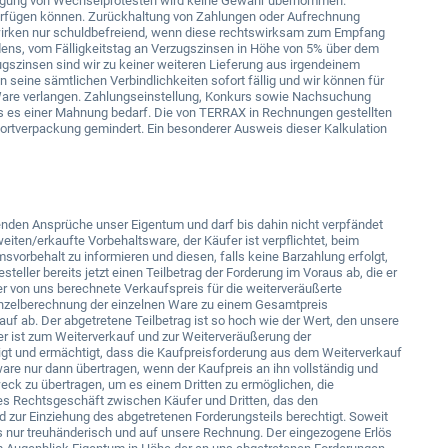
ingung von Wechselprotesten wird keine Gewähr übernommen.
verfügen können. Zurückhaltung von Zahlungen oder Aufrechnung
 wirken nur schuldbefreiend, wenn diese rechtswirksam zum Empfang
dens, vom Fälligkeitstag an Verzugszinsen in Höhe von 5% über dem
ugszinsen sind wir zu keiner weiteren Lieferung aus irgendeinem
n seine sämtlichen Verbindlichkeiten sofort fällig und wir können für
 Ware verlangen. Zahlungseinstellung, Konkurs sowie Nachsuchung
dass es einer Mahnung bedarf. Die von TERRAX in Rechnungen gestellten
ortverpackung gemindert. Ein besonderer Ausweis dieser Kalkulation
tehenden Ansprüche unser Eigentum und darf bis dahin nicht verpfändet
iten/erkaufte Vorbehaltsware, der Käufer ist verpflichtet, beim
rbehalt zu informieren und diesen, falls keine Barzahlung erfolgt,
eller bereits jetzt einen Teilbetrag der Forderung im Voraus ab, die er
er von uns berechnete Verkaufspreis für die weiterveräußerte
nzelberechnung der einzelnen Ware zu einem Gesamtpreis
auf ab. Der abgetretene Teilbetrag ist so hoch wie der Wert, den unsere
er ist zum Weiterverkauf und zur Weiterveräußerung der
t und ermächtigt, dass die Kaufpreisforderung aus dem Weiterverkauf
are nur dann übertragen, wenn der Kaufpreis an ihn vollständig und
eck zu übertragen, um es einem Dritten zu ermöglichen, die
des Rechtsgeschäft zwischen Käufer und Dritten, das den
 zur Einziehung des abgetretenen Forderungsteils berechtigt. Soweit
es nur treuhänderisch und auf unsere Rechnung. Der eingezogene Erlös