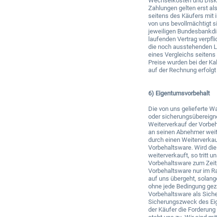
Wechselkosten und Disko
Zahlungen gelten erst al
seitens des Käufers mit
von uns bevollmächtigt s
jeweiligen Bundesbankdis
laufenden Vertrag verpfli
die noch ausstehenden Li
eines Vergleichs seitens
Preise wurden bei der Ka
auf der Rechnung erfolgt 
6) Eigentumsvorbehalt
Die von uns gelieferte Wa
oder sicherungsübereigne
Weiterverkauf der Vorbeh
an seinen Abnehmer weiter
durch einen Weiterverkau
Vorbehaltsware. Wird di
weiterverkauft, so tritt 
Vorbehaltsware zum Zeitp
Vorbehaltsware nur im R
auf uns übergeht, solang
ohne jede Bedingung geza
Vorbehaltsware als Siche
Sicherungszweck des Eige
der Käufer die Forderung