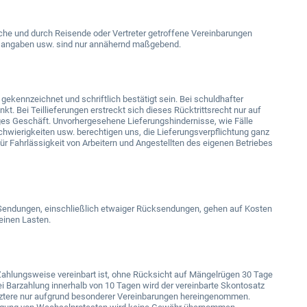
sche und durch Reisende oder Vertreter getroffene Vereinbarungen
chtsangaben usw. sind nur annähernd maßgebend.
 gekennzeichnet und schriftlich bestätigt sein. Bei schuldhafter
kt. Bei Teillieferungen erstreckt sich dieses Rücktrittsrecht nur auf
diges Geschäft. Unvorhergesehene Lieferungshindernisse, wie Fälle
chwierigkeiten usw. berechtigen uns, die Lieferungsverpflichtung ganz
 Fahrlässigkeit von Arbeitern und Angestellten des eigenen Betriebes
 Sendungen, einschließlich etwaiger Rücksendungen, gehen auf Kosten
einen Lasten.
Zahlungsweise vereinbart ist, ohne Rücksicht auf Mängelrügen 30 Tage
i Barzahlung innerhalb von 10 Tagen wird der vereinbarte Skontosatz
etztere nur aufgrund besonderer Vereinbarungen hereingenommen.