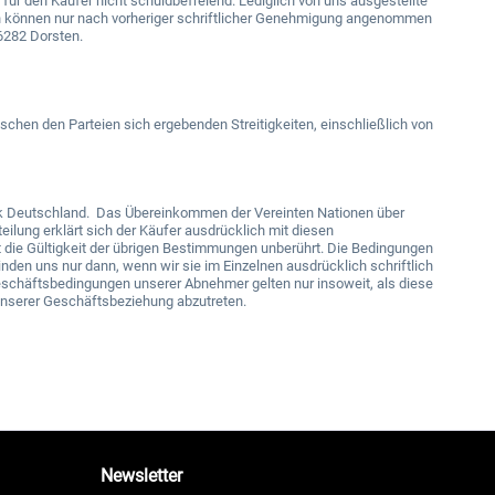
ür den Käufer nicht schuldbefreiend. Lediglich von uns ausgestellte
 können nur nach vorheriger schriftlicher Genehmigung angenommen
46282 Dorsten.
schen den Parteien sich ergebenden Streitigkeiten, einschließlich von
k Deutschland.
Das Übereinkommen der Vereinten Nationen über
ilung erklärt sich der Käufer ausdrücklich mit diesen
 die Gültigkeit der übrigen Bestimmungen unberührt. Die Bedingungen
den uns nur dann, wenn wir sie im Einzelnen ausdrücklich schriftlich
schäftsbedingungen unserer Abnehmer gelten nur insoweit, als diese
unserer Geschäftsbeziehung abzutreten.
Newsletter