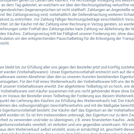
ntspesen gehen zu Lasten des Käufers. Für rechtzeitige Vorlegung und Beibr
s an dem Tag geleistet, an welchem wir über den Rechnungsbetrag verlustfrei 
 irgendwelchen Gegenansprüchen ist nicht statthaft. Zahlungen an Angestellte
ind. Bei Zahlungsverzug sind, vorbehaltlich der Geltendmachung weiteren Scha
kont zu entrichten. Vor Zahlung fälliger Rechnungsbeträge einschließlich Verz
chtet. ist der Käufer mit der Zahlung einer Rechnung in Verzug geraten, so werde
eferungen unter Fortfall des Zahlungszieles bare Zahlung vor Ablieferung der
 des Käufers. Zahlungsverzug tritt bei Fälligkeit unserer Forderung ein, ohne 
lkulation um den entsprechenden Pauschalbetrag für die Entsorgung der Transp
nicht.
re bleibt bis zur Erfüllung aller uns gegen den Besteller jetzt und künftig zus
t werden (Vorbehaltswaren). Unser Eigentumsvorbehalt erstreckt sich auf die we
altsware seinen Abnehmer über den zu unseren Gunsten bestehenden Eigentumsvo
zugeben. Für den Fall eines Weiterverkaufs der Vorbehaltsware tritt uns der Best
f unserer Vorbehaltsware erwirbt. Der abgetretene Teilbetrag ist so hoch, wie d
e Vorbehaltsware vom Käufer zusammen mit uns nicht gehörender Ware ohne Ei
uns im Voraus der Besteller einen Teilbetrag der Forderung aus diesem Weiterverk
unkt der Lieferung des Käufers zur Erfüllung des Weiterverkaufs hat. Der Käuf
ahmen des ordnungsmäßigen Geschäftsverkehrs und mit der Maßgabe berechtig
e Eigentumsvorbehalt besteht. Der Käufer darf das Eigentum an der Vorbehaltsw
hlt worden ist. Es ist ihm insbesondere untersagt, das Eigentum nur zu dem Zw
rheit zu verwenden und/oder zu übereignen, z B. eines finanzierten Kaufes. Je
ntumsvorbehalts vereitelt, ist verboten und uns gegenüber unwirksam. Wir sind
 aus dem Weiterverkauf selbst einzieht, wozu er ermächtigt ist, geschieht dies