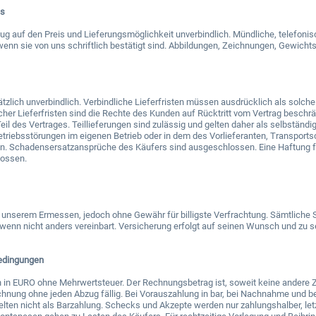
ss
zug auf den Preis und Lieferungsmöglichkeit unverbindlich. Mündliche, telefoni
. wenn sie von uns schriftlich bestätigt sind. Abbildungen, Zeichnungen, Gewi
ätzlich unverbindlich. Verbindliche Lieferfristen müssen ausdrücklich als solche
cher Lieferfristen sind die Rechte des Kunden auf Rücktritt vom Vertrag beschrän
Teil des Vertrages. Teillieferungen sind zulässig und gelten daher als selbstän
Betriebsstörungen im eigenen Betrieb oder in dem des Vorlieferanten, Transports
n. Schadensersatzansprüche des Käufers sind ausgeschlossen. Eine Haftung für
lossen.
h unserem Ermessen, jedoch ohne Gewähr für billigste Verfrachtung. Sämtliche
wenn nicht anders vereinbart. Versicherung erfolgt auf seinen Wunsch und zu s
edingungen
h in EURO ohne Mehrwertsteuer. Der Rechnungsbetrag ist, soweit keine andere 
hnung ohne jeden Abzug fällig. Bei Vorauszahlung in bar, bei Nachnahme und be
elten nicht als Barzahlung. Schecks und Akzepte werden nur zahlungshalber, l