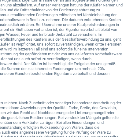
em Augenblick Eigentum in Höhe der an uns abgetretenen Forderungen
d an uns abzuliefern. Auf unser Verlangen hat uns der Käufer Namen und
llen und die Drittschuldner von der Forderungsabtretung zu
raus resultierenden Forderungen erlöschen bei Nichteinhaltung der
Vorbehaltsware in Besitz zu nehmen. Die dadurch entstehenden Kosten
ausdrücklich erklären. Bei Übernahme unserer Kaufpreisforderungen in
rent ein Guthaben vorhanden ist; der Eigentumsvorbehalt bleibt von
egen Wasser, Feuer und Einbruch-Diebstahl zu versichern. Im
Verpflichtungen des Käufers aus der Geschäftsverbindung zu uns, geht
fer ist verpflichtet, uns sofort zu verständigen, wenn dritte Personen
rd im letzteren Fall sind uns sofort die für eine Intervention
instimmung der gepfändeten mit der von uns gelieferten Vorbehaltsware
ufer hat uns auch sofort zu verständigen, wenn durch
sware droht. Der Käufer ist berechtigt, die Freigabe der uns gemäß
n die Summe der zu sichernden Forderungen um mehr als 20%
 zu unseren Gunsten bestehenden Eigentumsvorbehalt und dessen
zureichen. Nach Zuschnitt oder sonstiger besonderer Verarbeitung der
ermeidbare Abweichungen der Qualität, Farbe, Breite, des Gewichts,
ben wir das Recht auf Nachbesserung oder Lieferung mangelfreier
 die gesetzlichen Bestimmungen. Bei versteckten Mängeln gelten die
enüber dem Verkäufer zu rügen. Bei allen Einsendungen und
 Beanstandung erfolgten Rücksendung von Waren, dass die
dern auch eine angemessene Vergütung für die Prüfung der Ware zu