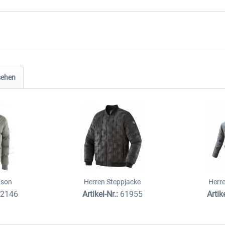
sehen
uson
Herren Steppjacke
Herr
62146
Artikel-Nr.:
61955
Artik