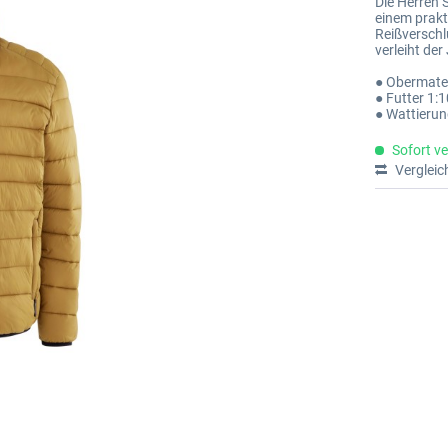
Die Herren S
einem prakt
Reißverschl
verleiht de
● Obermate
● Futter 1:
● Wattierun
Sofort ve
Vergleic