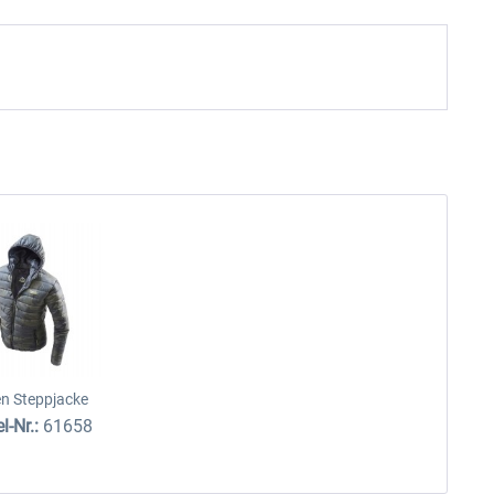
en Steppjacke
el-Nr.:
61658