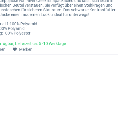
teppjacke von River Creek ist äpackableô und lässt sich leicht in
ischen Beutel verstauen. Sie verfügt über einen Stehkragen und
usstaschen für sicheren Stauraum. Das schwarze Kontrastfutter
r Jacke einen modernen Look û ideal für unterwegs!
rial 1:100% Polyamid
100% Polyamid
g:100% Polyester
rfügbar, Lieferzeit ca. 5 -10 Werktage
hen
Merken