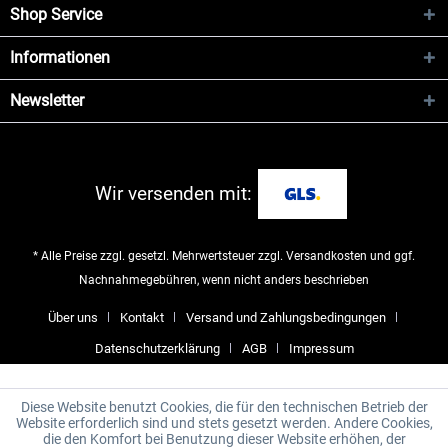
Shop Service
Informationen
Newsletter
Wir versenden mit:
* Alle Preise zzgl. gesetzl. Mehrwertsteuer zzgl.
Versandkosten
und ggf.
Nachnahmegebühren, wenn nicht anders beschrieben
Über uns
Kontakt
Versand und Zahlungsbedingungen
Datenschutzerklärung
AGB
Impressum
Diese Website benutzt Cookies, die für den technischen Betrieb der
Website erforderlich sind und stets gesetzt werden. Andere Cookies,
die den Komfort bei Benutzung dieser Website erhöhen, der