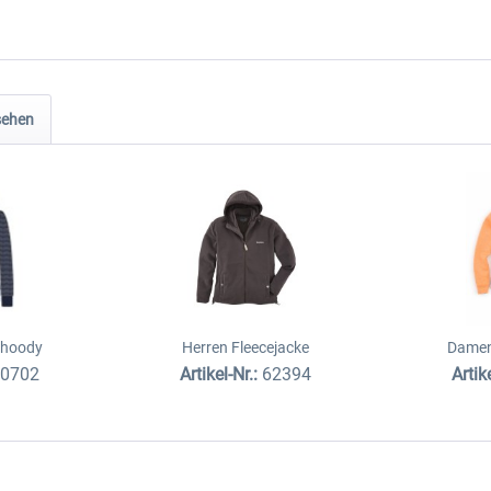
sehen
hoody
Herren Fleecejacke
Damen
80702
Artikel-Nr.:
62394
Artik