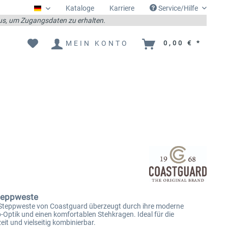
Kataloge
Karriere
Service/Hilfe
Deutsch
 aus, um Zugangsdaten zu erhalten.
MEIN KONTO
0,00 € *
teppweste
Steppweste von Coastguard überzeugt durch ihre moderne
-Optik und einen komfortablen Stehkragen. Ideal für die
it und vielseitig kombinierbar.