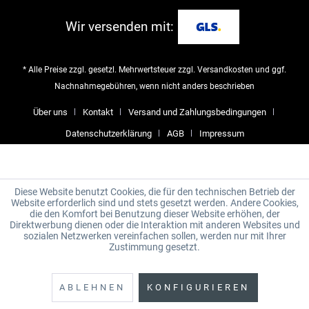
Wir versenden mit:
* Alle Preise zzgl. gesetzl. Mehrwertsteuer zzgl.
Versandkosten
und ggf.
Nachnahmegebühren, wenn nicht anders beschrieben
Über uns
Kontakt
Versand und Zahlungsbedingungen
Datenschutzerklärung
AGB
Impressum
Diese Website benutzt Cookies, die für den technischen Betrieb der
Website erforderlich sind und stets gesetzt werden. Andere Cookies,
die den Komfort bei Benutzung dieser Website erhöhen, der
Direktwerbung dienen oder die Interaktion mit anderen Websites und
sozialen Netzwerken vereinfachen sollen, werden nur mit Ihrer
Zustimmung gesetzt.
ABLEHNEN
KONFIGURIEREN