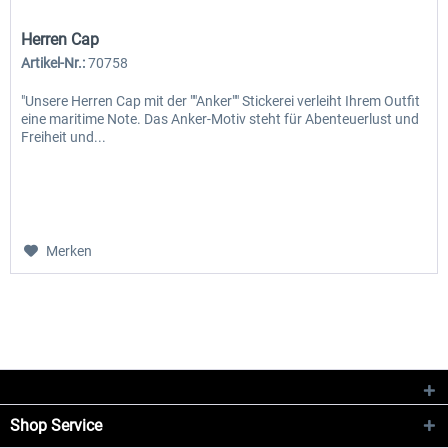
Herren Cap
Artikel-Nr.:
70758
"Unsere Herren Cap mit der ""Anker"" Stickerei verleiht Ihrem Outfit
eine maritime Note. Das Anker-Motiv steht für Abenteuerlust und
Freiheit und...
Merken
Shop Service