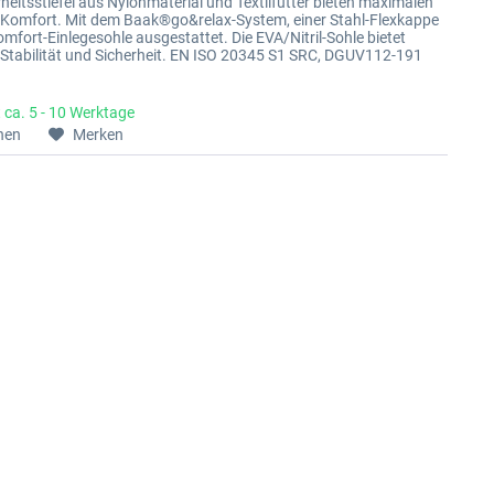
rheitsstiefel aus Nylonmaterial und Textilfutter bieten maximalen
 Komfort. Mit dem Baak®go&relax-System, einer Stahl-Flexkappe
omfort-Einlegesohle ausgestattet. Die EVA/Nitril-Sohle bietet
 Stabilität und Sicherheit. EN ISO 20345 S1 SRC, DGUV112-191
t ca. 5 - 10 Werktage
hen
Merken