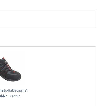
rheits-Halbschuh S1
el-Nr.:
71442