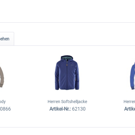
sehen
ody
Herren Softshelljacke
Herre
80866
Artikel-Nr.:
62130
Artik