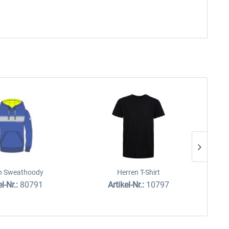
n Sweathoody
Herren T-Shirt
el-Nr.:
80791
Artikel-Nr.:
10797