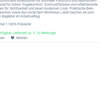
eschnittene Arbeitshose mit schmaler Passform und elastischem
rial für hohen Tragekomfort. Kontrastfarbene und reflektierende
gen für Sichtbarkeit und einen modernen Look. Praktische Bein-
aschen sowie das Uncle Sam Workwear Label machen sie zum
 Begleiter im Arbeitsalltag.
ial 1:100% Polyester
rfügbar, Lieferzeit ca. 5 -10 Werktage
hen
Merken