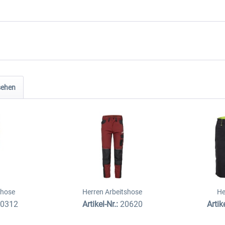
sehen
dhose
Herren Arbeitshose
He
20312
Artikel-Nr.:
20620
Artik