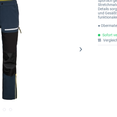
Sportlich g
Stretchmate
Details sor
und Gesäßt
funktionalen
● Obermater
Sofort ve
Vergleic