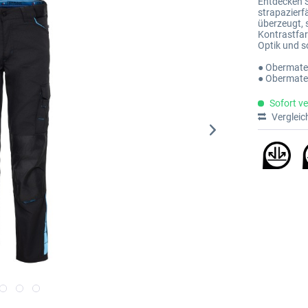
Entdecken S
strapazierf
überzeugt, 
Kontrastfar
Optik und so
● Obermate
● Obermater
Sofort ve
Vergleic