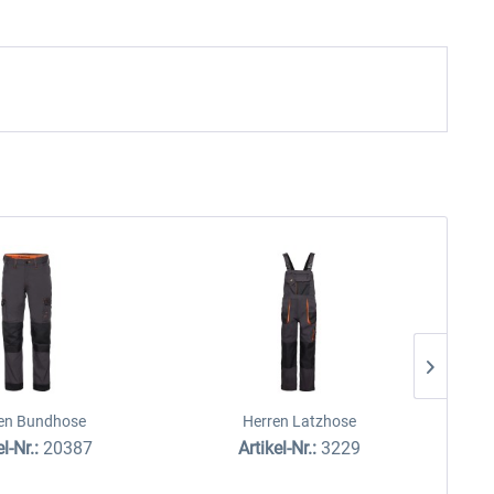
en Bundhose
Herren Latzhose
el-Nr.:
20387
Artikel-Nr.:
3229