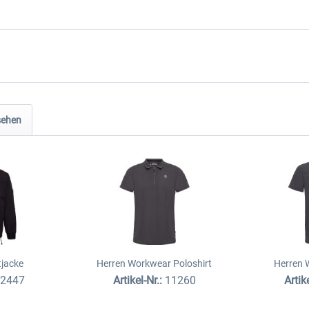
sehen
tjacke
Herren Workwear Poloshirt
Herren 
62447
Artikel-Nr.:
11260
Artik