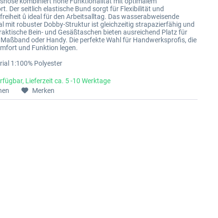
tshose kombiniert hohe Funktionalität mit optimalem
. Der seitlich elastische Bund sorgt für Flexibilität und
eiheit û ideal für den Arbeitsalltag. Das wasserabweisende
l mit robuster Dobby-Struktur ist gleichzeitig strapazierfähig und
Praktische Bein- und Gesäßtaschen bieten ausreichend Platz für
Maßband oder Handy. Die perfekte Wahl für Handwerksprofis, die
mfort und Funktion legen.
ial 1:100% Polyester
rfügbar, Lieferzeit ca. 5 -10 Werktage
hen
Merken