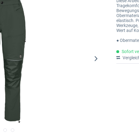
Diese Arbei
Tragekomfort
Bewegungsfr
Obermateria
elastisch. 
Werkzeuge, 
Wert auf Ko
● Obermater
Sofort ve
Vergleic