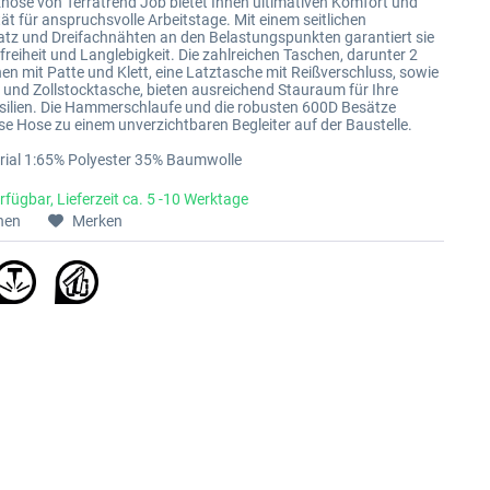
hose von Terratrend Job bietet Ihnen ultimativen Komfort und
tät für anspruchsvolle Arbeitstage. Mit einem seitlichen
atz und Dreifachnähten an den Belastungspunkten garantiert sie
eiheit und Langlebigkeit. Die zahlreichen Taschen, darunter 2
n mit Patte und Klett, eine Latztasche mit Reißverschluss, sowie
 und Zollstocktasche, bieten ausreichend Stauraum für Ihre
silien. Die Hammerschlaufe und die robusten 600D Besätze
e Hose zu einem unverzichtbaren Begleiter auf der Baustelle.
rial 1:65% Polyester 35% Baumwolle
rfügbar, Lieferzeit ca. 5 -10 Werktage
hen
Merken