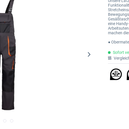
Unsere Latz
Funktionali
Stretcheins
Bewegungsfr
Gesäßtasche
eine Handy-
Arbeitsuten
machen dies
● Obermate
Sofort ve
Vergleic