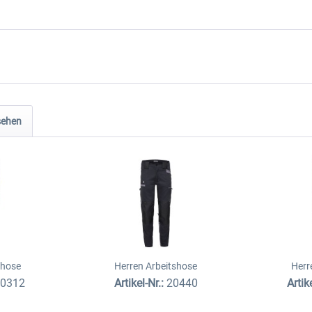
sehen
dhose
Herren Arbeitshose
Herr
20312
Artikel-Nr.:
20440
Artik