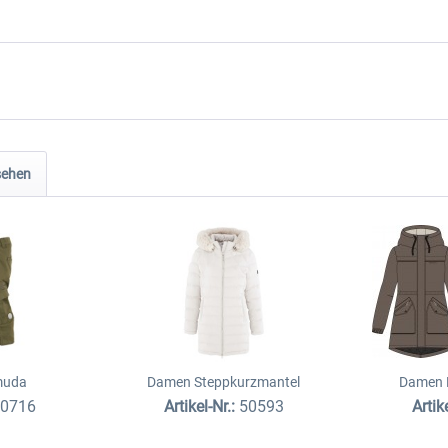
sehen
muda
Damen Steppkurzmantel
Damen 
20716
Artikel-Nr.:
50593
Artik