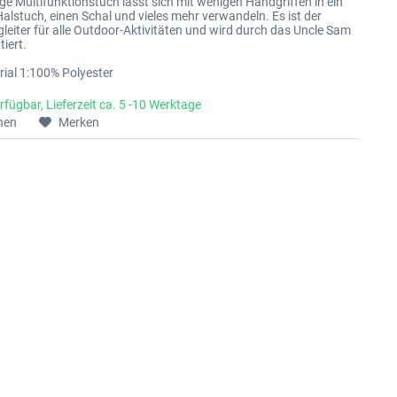
ige Multifunktionstuch lässt sich mit wenigen Handgriffen in ein
Halstuch, einen Schal und vieles mehr verwandeln. Es ist der
gleiter für alle Outdoor-Aktivitäten und wird durch das Uncle Sam
iert.
ial 1:100% Polyester
rfügbar, Lieferzeit ca. 5 -10 Werktage
hen
Merken