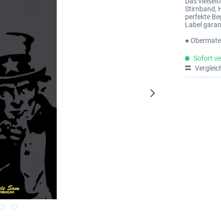
Das vielseit
Stirnband, 
perfekte Be
Label garant
● Obermater
Sofort ve
Vergleic