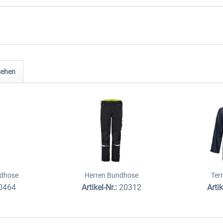
sehen
ndhose
Herren Bundhose
Ter
0464
Artikel-Nr.:
20312
Artik