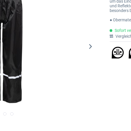
um das Ein
und Reflekto
besonders b
● Obermater
Sofort ve
Vergleic