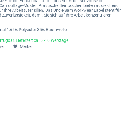
ie Stil und Funktionalität mit unserer Arbeitslatzhose im
Camouflage-Muster. Praktische Beintaschen bieten ausreichend
r Ihre Arbeitsutensilien. Das Uncle Sam Workwear Label steht für
 Zuverlässigkeit, damit Sie sich auf Ihre Arbeit konzentrieren
rial 1:65% Polyester 35% Baumwolle
rfügbar, Lieferzeit ca. 5 -10 Werktage
hen
Merken