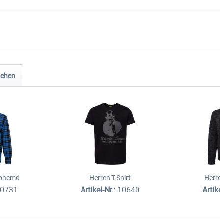
sehen
mohemd
Herren T-Shirt
Herre
10731
Artikel-Nr.:
10640
Artik