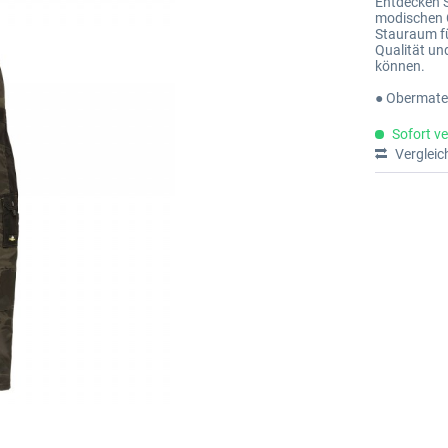
Entdecken S
modischen 
Stauraum fü
Qualität und
können.
● Obermate
Sofort ve
Vergleic