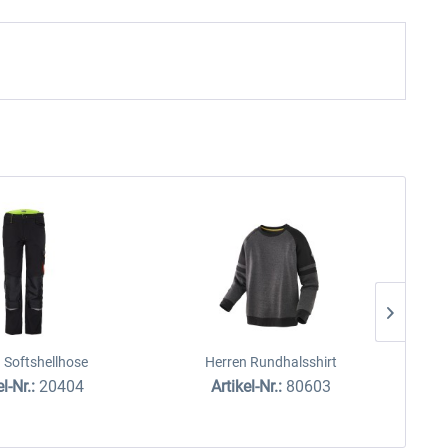
 Softshellhose
Herren Rundhalsshirt
H
el-Nr.:
20404
Artikel-Nr.:
80603