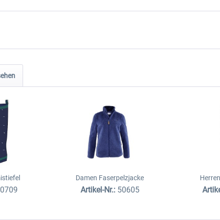
sehen
tiefel
Damen Faserpelzjacke
Herren
70709
Artikel-Nr.:
50605
Artik