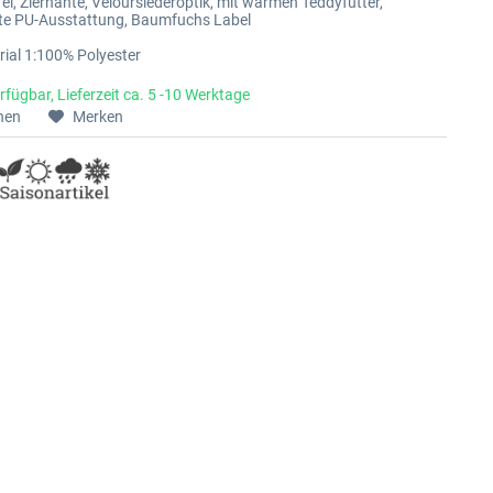
el, Ziernähte, Velourslederoptik, mit warmen Teddyfutter,
te PU-Ausstattung, Baumfuchs Label
ial 1:100% Polyester
rfügbar, Lieferzeit ca. 5 -10 Werktage
hen
Merken