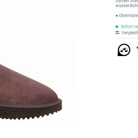
Damen Stief
wasserdich
● Obermater
Sofort ve
Vergleic